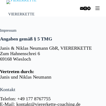
Z
u
m
VIERERKETTE
I
n
h
a
Impressum
l
Angaben gemäß § 5 TMG
t
s
p
Janis & Niklas Neumann GbR, VIERERKETTE
r
Zum Hahnenschrei 6
i
69168 Wiesloch
n
g
e
Vertreten durch:
n
Janis und Niklas Neumann
Kontakt
Telefon: +49 177 8767755
E-Mail: kontakt@viererkette-coaching.de